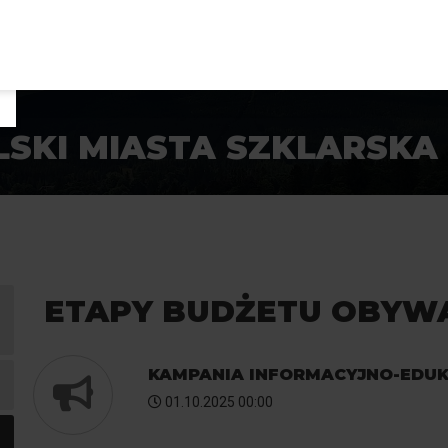
SKI MIASTA SZKLARSKA 
ETAPY BUDŻETU OBYW
Ikona
KAMPANIA INFORMACYJNO-EDU
megafonu
01.10.2025 00:00